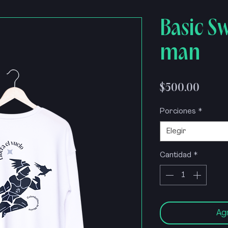
Basic Sw
man
Precio
$500.00
Porciones
*
Elegir
Cantidad
*
Agr